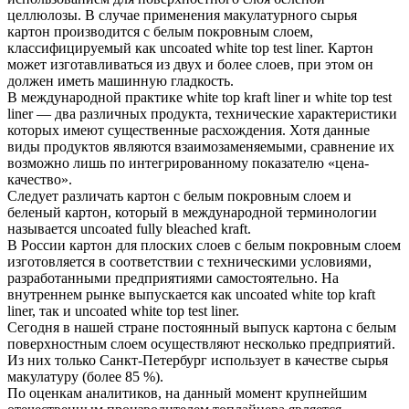
целлюлозы. В случае применения макулатурного сырья
картон производится с белым покровным слоем,
классифицируемый как uncoated white top test liner. Картон
может изготавливаться из двух и более слоев, при этом он
должен иметь машинную гладкость.
В международной практике white top kraft liner и white top test
liner — два различных продукта, технические характеристики
которых имеют существенные расхождения. Хотя данные
виды продуктов являются взаимозаменяемыми, сравнение их
возможно лишь по интегрированному показателю «цена-
качество».
Следует различать картон с белым покровным слоем и
беленый картон, который в международной терминологии
называется uncoated fully bleached kraft.
В России картон для плоских слоев с белым покровным слоем
изготовляется в соответствии с техническими условиями,
разработанными предприятиями самостоятельно. На
внутреннем рынке выпускается как uncoated white top kraft
liner, так и uncoated white top test liner.
Сегодня в нашей стране постоянный выпуск картона с белым
поверхностным слоем осуществляют несколько предприятий.
Из них только Санкт-Петербург использует в качестве сырья
макулатуру (более 85 %).
По оценкам аналитиков, на данный момент крупнейшим