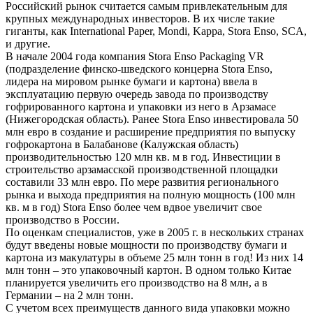
Российский рынок считается самым привлекательным для
крупных международных инвесторов. В их числе такие
гиганты, как International Paper, Mondi, Kappa, Stora Enso, SCA,
и другие.
В начале 2004 года компания Stora Enso Packaging VR
(подразделение финско-шведского концерна Stora Enso,
лидера на мировом рынке бумаги и картона) ввела в
эксплуатацию первую очередь завода по производству
гофрированного картона и упаковки из него в Арзамасе
(Нижегородская область). Ранее Stora Enso инвестировала 50
млн евро в создание и расширение предприятия по выпуску
гофрокартона в Балабанове (Калужская область)
производительностью 120 млн кв. м в год. Инвестиции в
строительство арзамасской производственной площадки
составили 33 млн евро. По мере развития регионального
рынка и выхода предприятия на полную мощность (100 млн
кв. м в год) Stora Enso более чем вдвое увеличит свое
производство в России.
По оценкам специалистов, уже в 2005 г. в нескольких странах
будут введены новые мощности по производству бумаги и
картона из макулатуры в объеме 25 млн тонн в год! Из них 14
млн тонн – это упаковочный картон. В одном только Китае
планируется увеличить его производство на 8 млн, а в
Германии – на 2 млн тонн.
С учетом всех преимуществ данного вида упаковки можно