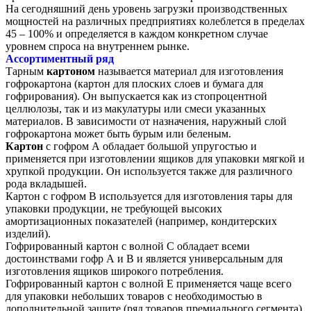
На сегодняшний день уровень загрузки производственных
мощностей на различных предприятиях колеблется в пределах
45 – 100% и определяется в каждом конкретном случае
уровнем спроса на внутреннем рынке.
Ассортиментный ряд
Тарным
картоном
называется материал для изготовления
гофрокартона (картон для плоских слоев и бумага для
гофрирования). Он выпускается как из стопроцентной
целлюлозы, так и из макулатуры или смеси указанных
материалов. В зависимости от назначения, наружный слой
гофрокартона может быть бурым или беленым.
Картон
с гофром А обладает большой упругостью и
применяется при изготовлении ящиков для упаковки мягкой и
хрупкой продукции. Он используется также для различного
рода вкладышей.
Картон с гофром В используется для изготовления тары для
упаковки продукции, не требующей высоких
амортизационных показателей (например, кондитерских
изделий).
Гофрированный картон с волной С обладает всеми
достоинствами гофр А и В и является универсальным для
изготовления ящиков широкого потребления.
Гофрированный картон с волной Е применяется чаще всего
для упаковки небольших товаров с необходимостью в
дополнительной защите (ряд товаров премиального сегмента).