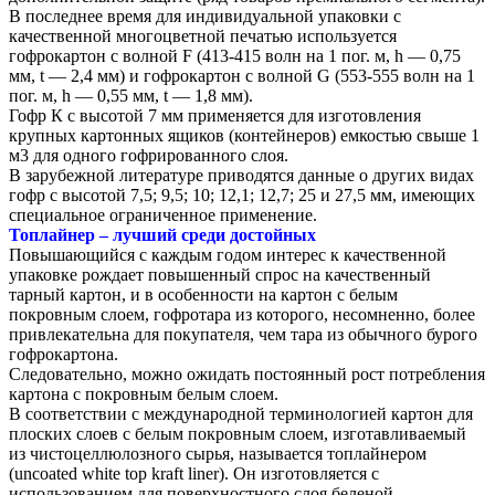
В последнее время для индивидуальной упаковки с
качественной многоцветной печатью используется
гофрокартон с волной F (413-415 волн на 1 пог. м, h — 0,75
мм, t — 2,4 мм) и гофрокартон с волной G (553-555 волн на 1
пог. м, h — 0,55 мм, t — 1,8 мм).
Гофр К с высотой 7 мм применяется для изготовления
крупных картонных ящиков (контейнеров) емкостью свыше 1
м3 для одного гофрированного слоя.
В зарубежной литературе приводятся данные о других видах
гофр с высотой 7,5; 9,5; 10; 12,1; 12,7; 25 и 27,5 мм, имеющих
специальное ограниченное применение.
Топлайнер – лучший среди достойных
Повышающийся с каждым годом интерес к качественной
упаковке рождает повышенный спрос на качественный
тарный картон, и в особенности на картон с белым
покровным слоем, гофротара из которого, несомненно, более
привлекательна для покупателя, чем тара из обычного бурого
гофрокартона.
Следовательно, можно ожидать постоянный рост потребления
картона с покровным белым слоем.
В соответствии с международной терминологией картон для
плоских слоев с белым покровным слоем, изготавливаемый
из чистоцеллюлозного сырья, называется топлайнером
(uncoated white top kraft liner). Он изготовляется с
использованием для поверхностного слоя беленой