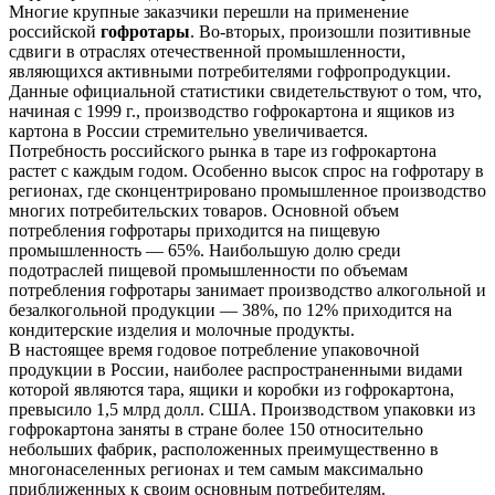
Многие крупные заказчики перешли на применение
российской
гофротары
. Во-вторых, произошли позитивные
сдвиги в отраслях отечественной промышленности,
являющихся активными потребителями гофропродукции.
Данные официальной статистики свидетельствуют о том, что,
начиная с 1999 г., производство гофрокартона и ящиков из
картона в России стремительно увеличивается.
Потребность российского рынка в таре из гофрокартона
растет с каждым годом. Особенно высок спрос на гофротару в
регионах, где сконцентрировано промышленное производство
многих потребительских товаров. Основной объем
потребления гофротары приходится на пищевую
промышленность — 65%. Наибольшую долю среди
подотраслей пищевой промышленности по объемам
потребления гофротары занимает производство алкогольной и
безалкогольной продукции — 38%, по 12% приходится на
кондитерские изделия и молочные продукты.
В настоящее время годовое потребление упаковочной
продукции в России, наиболее распространeнными видами
которой являются тара, ящики и коробки из гофрокартона,
превысило 1,5 млрд долл. США. Производством упаковки из
гофрокартона заняты в стране более 150 относительно
небольших фабрик, расположенных преимущественно в
многонаселeнных регионах и тем самым максимально
приближенных к своим основным потребителям.