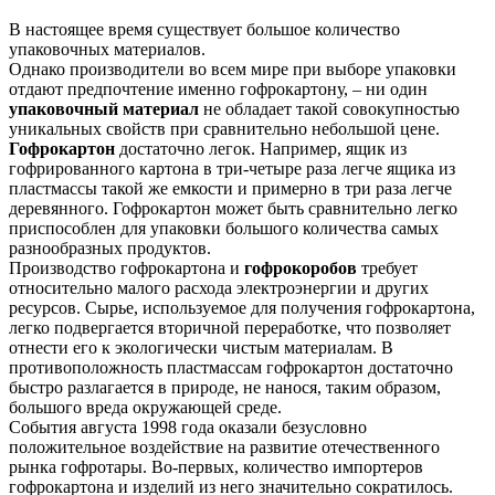
В настоящее время существует большое количество
упаковочных материалов.
Однако производители во всeм мире при выборе упаковки
отдают предпочтение именно гофрокартону, – ни один
упаковочный материал
не обладает такой совокупностью
уникальных свойств при сравнительно небольшой цене.
Гофрокартон
достаточно лeгок. Например, ящик из
гофрированного картона в три-четыре раза легче ящика из
пластмассы такой же eмкости и примерно в три раза легче
деревянного. Гофрокартон может быть сравнительно легко
приспособлен для упаковки большого количества самых
разнообразных продуктов.
Производство гофрокартона и
гофрокоробов
требует
относительно малого расхода электроэнергии и других
ресурсов. Сырьe, используемое для получения гофрокартона,
легко подвергается вторичной переработке, что позволяет
отнести его к экологически чистым материалам. В
противоположность пластмассам гофрокартон достаточно
быстро разлагается в природе, не нанося, таким образом,
большого вреда окружающей среде.
События августа 1998 года оказали безусловно
положительное воздействие на развитие отечественного
рынка гофротары. Во-первых, количество импортеров
гофрокартона и изделий из него значительно сократилось.