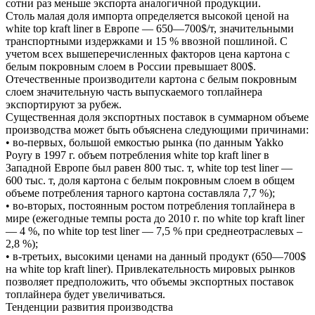
сотни раз меньше экспорта аналогичной продукции.
Столь малая доля импорта определяется высокой ценой на
white top kraft liner в Европе — 650—700$/т, значительными
транспортными издержками и 15 % ввозной пошлиной. С
учетом всех вышеперечисленных факторов цена картона с
белым покровным слоем в России превышает 800$.
Отечественные производители картона с белым покровным
слоем значительную часть выпускаемого топлайнера
экспортируют за рубеж.
Существенная доля экспортных поставок в суммарном объеме
производства может быть объяснена следующими причинами:
• во-первых, большой емкостью рынка (по данным Yakko
Poyry в 1997 г. объем потребления white top kraft liner в
Западной Европе был равен 800 тыс. т, white top test liner —
600 тыс. т, доля картона с белым покровным слоем в общем
объеме потребления тарного картона составляла 7,7 %);
• во-вторых, постоянным ростом потребления топлайнера в
мире (ежегодные темпы роста до 2010 г. по white top kraft liner
— 4 %, по white top test liner — 7,5 % при среднеотраслевых –
2,8 %);
• в-третьих, высокими ценами на данный продукт (650—700$
на white top kraft liner). Привлекательность мировых рынков
позволяет предположить, что объемы экспортных поставок
топлайнера будет увеличиваться.
Тенденции развития производства