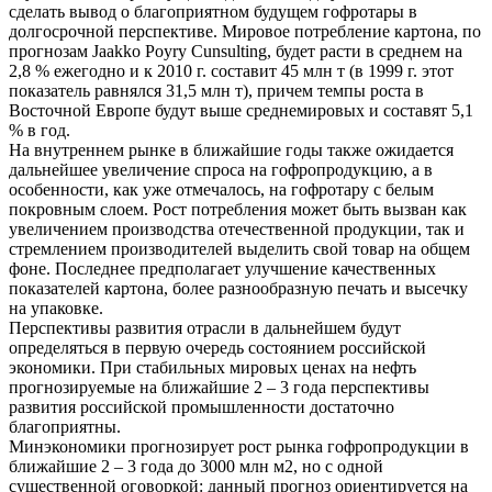
сделать вывод о благоприятном будущем гофротары в
долгосрочной перспективе. Мировое потребление картона, по
прогнозам Jaakko Poyry Cunsulting, будет расти в среднем на
2,8 % ежегодно и к 2010 г. составит 45 млн т (в 1999 г. этот
показатель равнялся 31,5 млн т), причем темпы роста в
Восточной Европе будут выше среднемировых и составят 5,1
% в год.
На внутреннем рынке в ближайшие годы также ожидается
дальнейшее увеличение спроса на гофропродукцию, а в
особенности, как уже отмечалось, на гофротару с белым
покровным слоем. Рост потребления может быть вызван как
увеличением производства отечественной продукции, так и
стремлением производителей выделить свой товар на общем
фоне. Последнее предполагает улучшение качественных
показателей картона, более разнообразную печать и высечку
на упаковке.
Перспективы развития отрасли в дальнейшем будут
определяться в первую очередь состоянием российской
экономики. При стабильных мировых ценах на нефть
прогнозируемые на ближайшие 2 – 3 года перспективы
развития российской промышленности достаточно
благоприятны.
Минэкономики прогнозирует рост рынка гофропродукции в
ближайшие 2 – 3 года до 3000 млн м2, но с одной
существенной оговоркой: данный прогноз ориентируется на