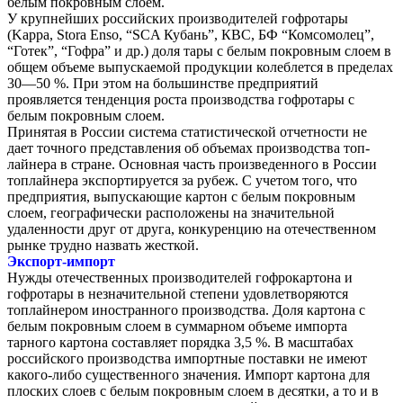
белым покровным слоем.
У крупнейших российских производителей гофротары
(Kappa, Stora Enso, “SCA Кубань”, КВС, БФ “Комсомолец”,
“Готек”, “Гофра” и др.) доля тары с белым покровным слоем в
общем объеме выпускаемой продукции колеблется в пределах
30—50 %. При этом на большинстве предприятий
проявляется тенденция роста производства гофротары с
белым покровным слоем.
Принятая в России система статистической отчетности не
дает точного представления об объемах производства топ-
лайнера в стране. Основная часть произведенного в России
топлайнера экспортируется за рубеж. С учетом того, что
предприятия, выпускающие картон с белым покровным
слоем, географически расположены на значительной
удаленности друг от друга, конкуренцию на отечественном
рынке трудно назвать жесткой.
Экспорт-импорт
Нужды отечественных производителей гофрокартона и
гофротары в незначительной степени удовлетворяются
топлайнером иностранного производства. Доля картона с
белым покровным слоем в суммарном объеме импорта
тарного картона составляет порядка 3,5 %. В масштабах
российского производства импортные поставки не имеют
какого-либо существенного значения. Импорт картона для
плоских слоев с белым покровным слоем в десятки, а то и в