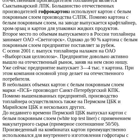
отечественным производителем топлайнера является
Сыктывкарский ЛПК. Большинство отечественных
производителей
гофрокартон
а используют картон с белым
покровным слоем производства СЛПК. Помимо картона с
белым покровным слоем, на заводе выпускается крафтлайнер,
хром-эрзац и картон для упаковки жидких продуктов.
Второе место по объемам выпускаемого в России топлайнера
занимает ОАО «Светогорск». Однако до 90 % картона с белым
покровным слоем предприятие поставляет за рубеж.
С осени 2001 г. выпуск топлайнера налажен на ОАО
«Выборгская целлюлоза». Предприятие довольно активно
вышло на отечественный рынок, заняв на нем свою нишу.
Уже сейчас предприятие выпускает 3—4 тыс. т картона. При
этом компания основной упор делает на отечественного
потребителя.
В небольших объемах картон с белым покровным слоем
марки «ПСБ» производит Санкт-Петербургский КПК.
Помимо вышеназванных предприятий, производство
топлайнера осуществлялось также на Пермском ЦБК и
Марийском ЦБК и нескольких других.
До недавнего времени Пермский ЦБК выпускал картон с
белым покровным слоем (white top test liner) с применением
макулатурного сырья (примерное соотношение 50/50).
Произведенный на комбинатах картон преимущественно
использовался для внутреннего изготовления гофротары с