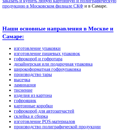
заказать и купить любую картонную и полиграфическую
продукцию в Московском филиале СКФ
и в Самаре.
Наши основные направления в Москве и
Самаре:
изготовление упаковки
изготовление пищевых упаковок
гофрокороб и гофротара
дизайнерская или подарочная упаковка
широкоформатная гофроупаковка
производство тары
высечка
ламинация
тиснение
изделия из картона
гофроящик
картонные коробки
гофрокороб для автозапчастей
склейка и сборка
изготовление POS-материалов
производство полиграфической продукции